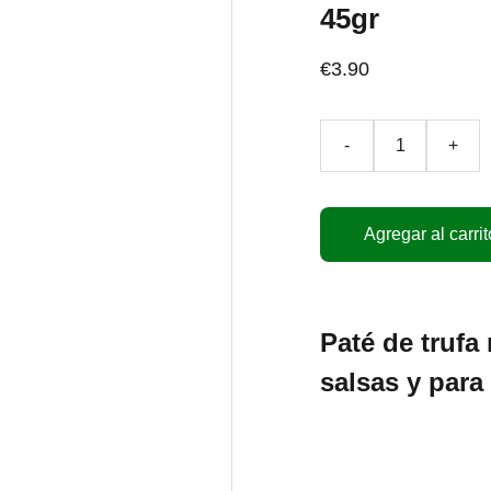
45gr
€3.90
-
+
Agregar al carrit
Paté de trufa
salsas y para